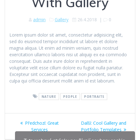
With Gallery
admin
Gallery
26.4.2018
|
0
Lorem ipsum dolor sit amet, consectetur adipisicing elit,
sed do eiusmod tempor incididunt ut labore et dolore
magna aliqua. Ut enim ad minim veniam, quis nostrud
exercitation ullamco laboris nisi ut aliquip ex ea commodo
consequat. Duis aute irure dolor in reprehenderit in
voluptate velit esse cillum dolore eu fugiat nulla pariatur.
Excepteur sint occaecat cupidatat non proident, sunt in
culpa qui officia deserunt mollit anim id est laborum.
NATURE
PEOPLE
PORTRAITS
Navigace
Předchozí
Další
Předchozí:
Great
Další:
Cool Gallery and
pro
příspěvek:
příspěvek:
Services
Portfolio Templates