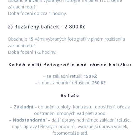
Obsahuje
8
Vámi vybraných fotografií v plném rozlišení a
základní retuši.
Doba focení do cca 1 hodiny.
2) Rozšířený balíček - 2 800 Kč
Obsahuje
15
Vámi vybraných fotografií v plném rozlišení a
základní retuši.
Doba focení 1-2 hodiny.
Každá další fotografie nad rámec balíčku:
– se základní retuší:
150 Kč
– s nadstandardní retuší: od
250 Kč
Retuše
– Základní
– doladění teploty, kontrastu, doostření, ořez a
odstranění drobných vad pleti apod.
– Nadstandardní
– další úpravy nad rámec základní retuše,
např. úpravy tělesných proporcí, výraznější úprava vrásek,
fotomontáže atd.