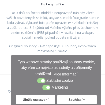
Fotografie
Do 3 dnů po focení obdržíte neupravené náhledy všech
Vašich povedených snímků, abyste si mohli fotografie sami v
klidu vybrat. Vybrané fotografie upravím (viz základní retuše)
a zašlu do cca 3-6 týdnů od Vašeho výběru přes úschovnu v
plném rozlišení v JPEG případně i v rozlišení na web/pro
sociální media, pokud budete mít zájem.
Originální soubory RAW neposkytuji. Soubory uchovávám
maximálně 1 měsíc.
Tyto webové stránky používají soubory cookie,
aby vám co nejvíce usnadnily a zpříjemnily
prohlížení.
Více informací
Zakladni cookie
Marketing
© 2026 Iveta Chuchlova. Vytvořeno pomocí WordPressu a
šablony Mesmerize
Uložit nastavení
Souhlasím