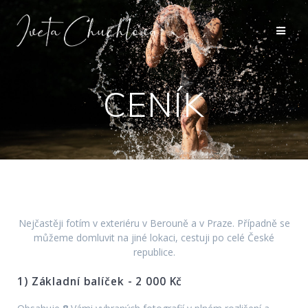
Přeskočit
na
obsah
CENÍK
Nejčastěji fotím v exteriéru v Berouně a v Praze. Případně se
můžeme domluvit na jiné lokaci, cestuji po celé České
republice.
1) Základní balíček - 2 000 Kč