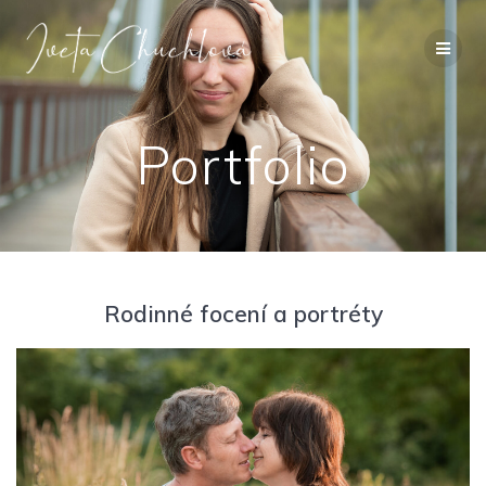
Přeskočit
na
obsah
Portfolio
Rodinné focení a portréty