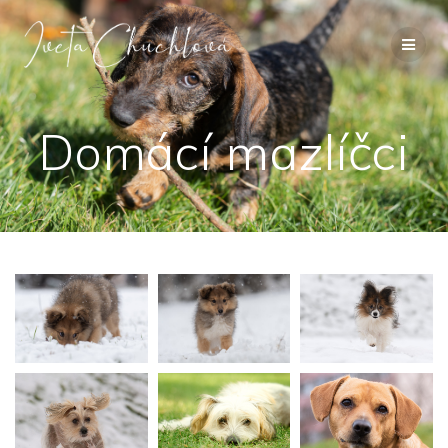
Přeskočit
na
obsah
Domácí mazlíčci