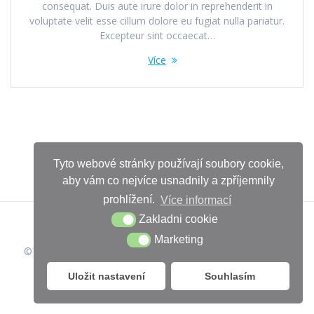
consequat. Duis aute irure dolor in reprehenderit in
voluptate velit esse cillum dolore eu fugiat nulla pariatur.
Excepteur sint occaecat…
Více
Tyto webové stránky používají soubory cookie,
aby vám co nejvíce usnadnily a zpříjemnily
prohlížení.
Více informací
Zakladni cookie
Marketing
© 2026 Iveta Chuchlova. Vytvořeno pomocí WordPressu a
šablony Mesmerize
Uložit nastavení
Souhlasím