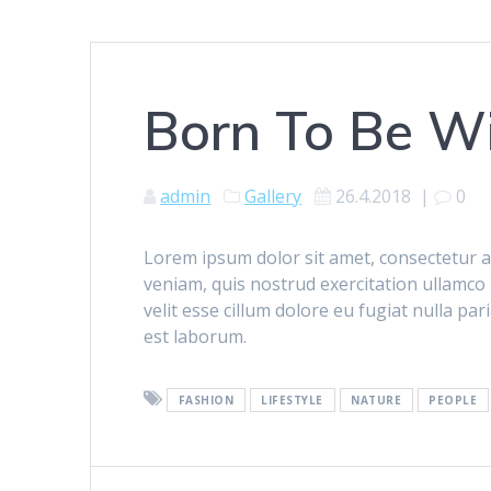
Born To Be Wi
admin
Gallery
26.4.2018
|
0
Lorem ipsum dolor sit amet, consectetur a
veniam, quis nostrud exercitation ullamco 
velit esse cillum dolore eu fugiat nulla par
est laborum.
FASHION
LIFESTYLE
NATURE
PEOPLE