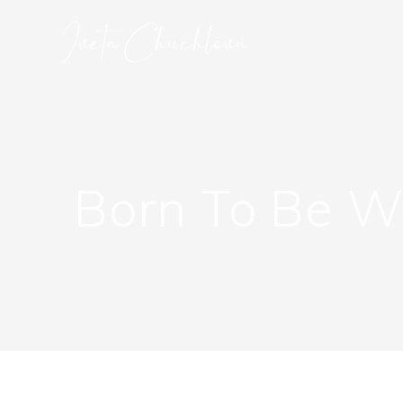
Přeskočit
na
obsah
Born To Be W