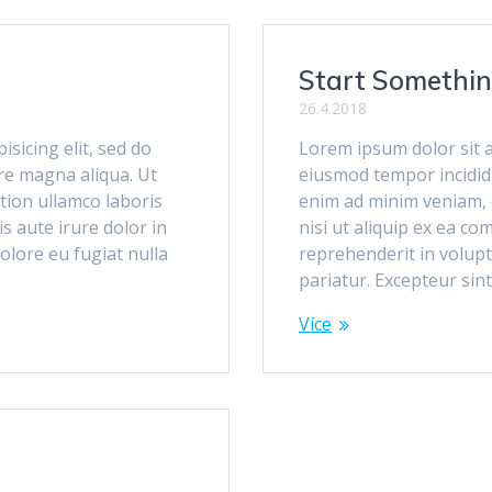
Start Somethi
26.4.2018
sicing elit, sed do
Lorem ipsum dolor sit a
re magna aliqua. Ut
eiusmod tempor incidid
tion ullamco laboris
enim ad minim veniam, q
s aute irure dolor in
nisi ut aliquip ex ea c
dolore eu fugiat nulla
reprehenderit in volupta
pariatur. Excepteur sin
Více