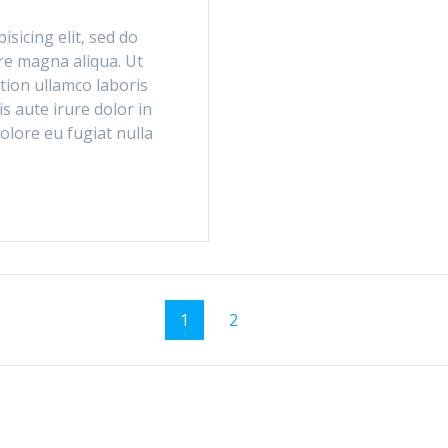
sicing elit, sed do
re magna aliqua. Ut
tion ullamco laboris
s aute irure dolor in
dolore eu fugiat nulla
Stránka
Stránka
1
2