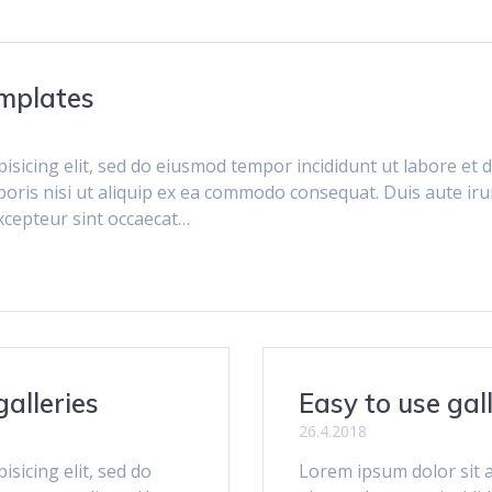
emplates
isicing elit, sed do eiusmod tempor incididunt ut labore et
boris nisi ut aliquip ex ea commodo consequat. Duis aute irur
Excepteur sint occaecat…
galleries
Easy to use gal
26.4.2018
sicing elit, sed do
Lorem ipsum dolor sit a