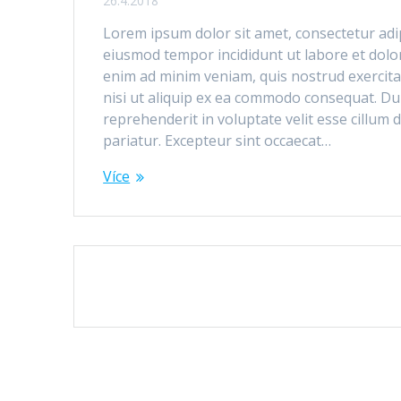
26.4.2018
Lorem ipsum dolor sit amet, consectetur adipi
eiusmod tempor incididunt ut labore et dolo
enim ad minim veniam, quis nostrud exercita
nisi ut aliquip ex ea commodo consequat. Dui
reprehenderit in voluptate velit esse cillum 
pariatur. Excepteur sint occaecat…
Více
Příspěvek
navigace