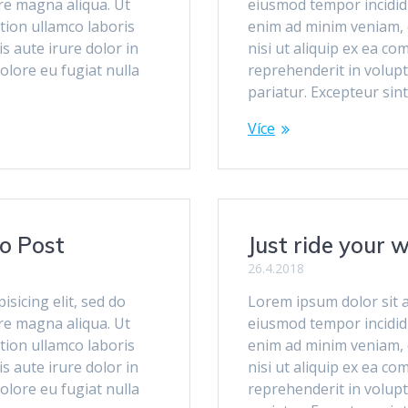
re magna aliqua. Ut
eiusmod tempor incidid
tion ullamco laboris
enim ad minim veniam, q
s aute irure dolor in
nisi ut aliquip ex ea c
dolore eu fugiat nulla
reprehenderit in volupta
pariatur. Excepteur sin
Více
o Post
Just ride your 
26.4.2018
sicing elit, sed do
Lorem ipsum dolor sit a
re magna aliqua. Ut
eiusmod tempor incidid
tion ullamco laboris
enim ad minim veniam, q
s aute irure dolor in
nisi ut aliquip ex ea c
dolore eu fugiat nulla
reprehenderit in volupta