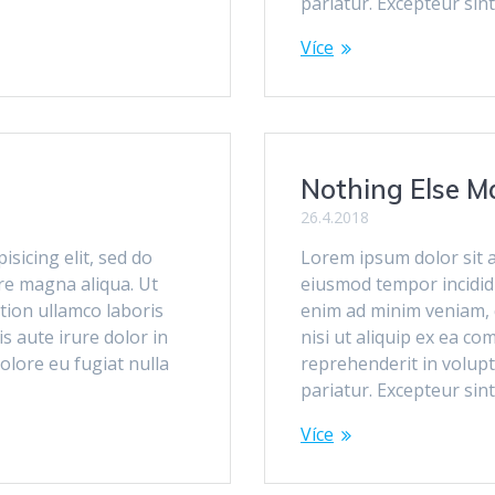
pariatur. Excepteur sin
Více
Nothing Else M
26.4.2018
sicing elit, sed do
Lorem ipsum dolor sit a
re magna aliqua. Ut
eiusmod tempor incidid
tion ullamco laboris
enim ad minim veniam, q
s aute irure dolor in
nisi ut aliquip ex ea c
dolore eu fugiat nulla
reprehenderit in volupta
pariatur. Excepteur sin
Více