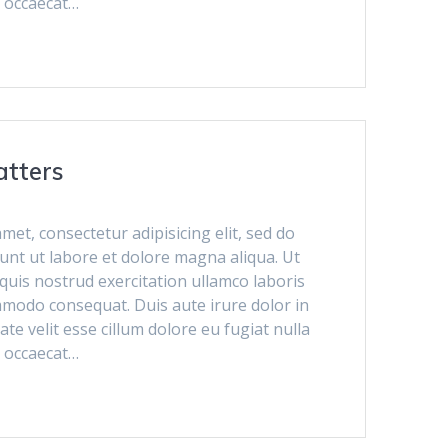
t occaecat…
atters
met, consectetur adipisicing elit, sed do
unt ut labore et dolore magna aliqua. Ut
uis nostrud exercitation ullamco laboris
ommodo consequat. Duis aute irure dolor in
te velit esse cillum dolore eu fugiat nulla
t occaecat…